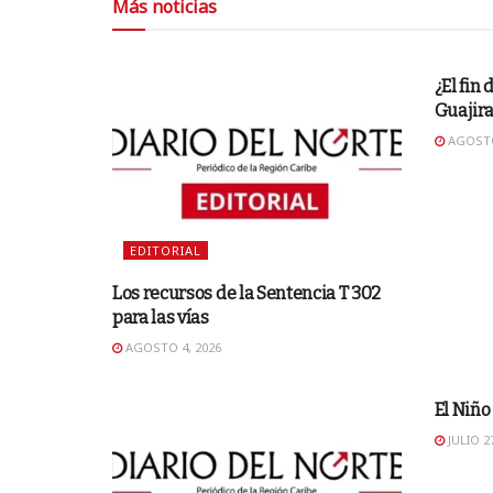
Más noticias
EDITO
¿El fin 
Guajira
AGOSTO
EDITORIAL
Los recursos de la Sentencia T 302
para las vías
AGOSTO 4, 2026
EDITO
El Niño
JULIO 27