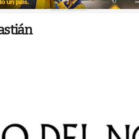
ANUNCIO PUBLICITARIO
astián