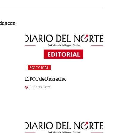
dos con
EDITORIAL
El POT de Riohacha
JULIO 30, 2026