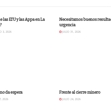
RIAL
EDITORIAL
de las ETU y las Appa en La
Necesitamos buenos resulta
?
urgencia
 3, 2026
JULIO 31, 2026
RIAL
EDITORIAL
 no da espera
Frente al cierre minero
, 2026
JULIO 24, 2026