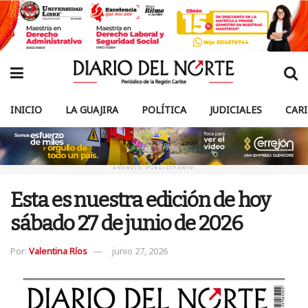
INICIO
LA GUAJIRA
POLÍTICA
JUDICIALES
CAR
ANUNCIO PUBLICITARIO
Esta es nuestra edición de hoy
sábado 27 de junio de 2026
Por:
Valentina Ríos
junio 27, 2026