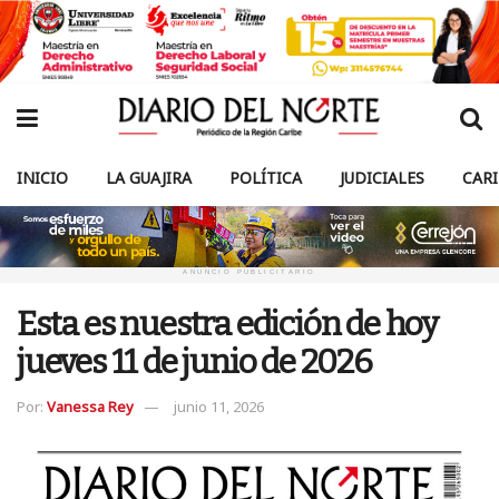
INICIO
LA GUAJIRA
POLÍTICA
JUDICIALES
CAR
ANUNCIO PUBLICITARIO
Esta es nuestra edición de hoy
jueves 11 de junio de 2026
Por:
Vanessa Rey
junio 11, 2026