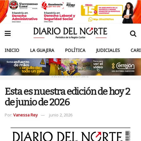
INICIO
LA GUAJIRA
POLÍTICA
JUDICIALES
CAR
ANUNCIO PUBLICITARIO
Esta es nuestra edición de hoy 2
de junio de 2026
Por:
Vanessa Rey
junio 2, 2026