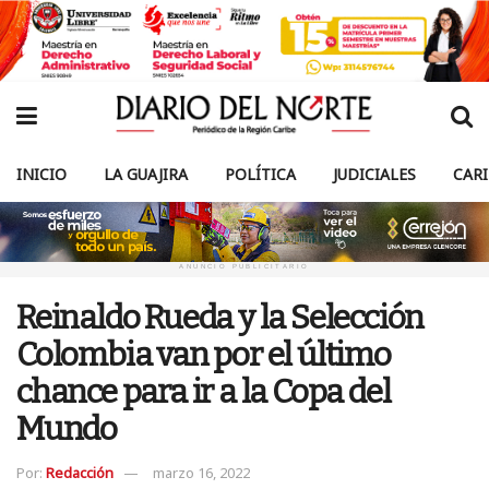
INICIO
LA GUAJIRA
POLÍTICA
JUDICIALES
CAR
ANUNCIO PUBLICITARIO
Reinaldo Rueda y la Selección
Colombia van por el último
chance para ir a la Copa del
Mundo
Por:
Redacción
marzo 16, 2022