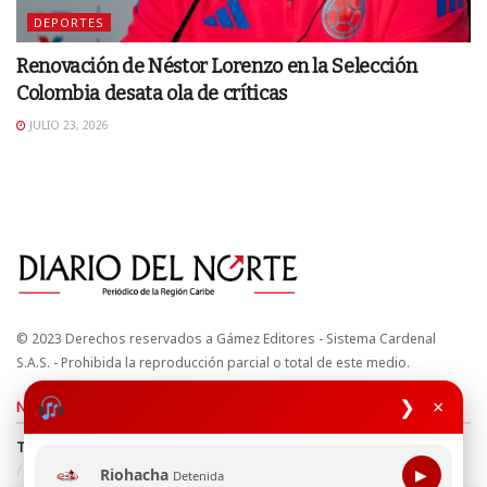
DEPORTES
Renovación de Néstor Lorenzo en la Selección
Colombia desata ola de críticas
JULIO 23, 2026
© 2023 Derechos reservados a Gámez Editores - Sistema Cardenal
S.A.S. - Prohibida la reproducción parcial o total de este medio.
❯
×
Nuestros sitios
Términos y Condiciones
Derechos de Autor y Propiedad Intelectual
Política de uso de cookies
Política de Tratamiento de Datos
Riohacha
▶
Detenida