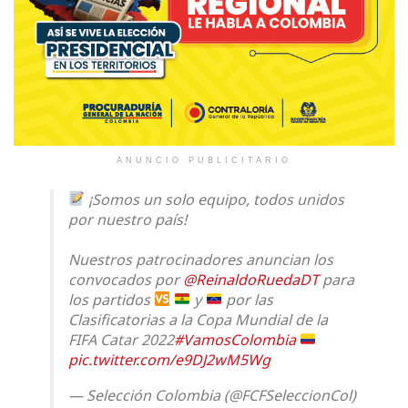
ANUNCIO PUBLICITARIO
¡Somos un solo equipo, todos unidos
por nuestro país!
Nuestros patrocinadores anuncian los
convocados por
@ReinaldoRuedaDT
para
los partidos
y
por las
Clasificatorias a la Copa Mundial de la
FIFA Catar 2022
#VamosColombia
pic.twitter.com/e9DJ2wM5Wg
— Selección Colombia (@FCFSeleccionCol)