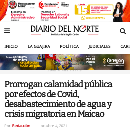
INICIO
LA GUAJIRA
POLÍTICA
JUDICIALES
CAR
ANUNCIO PUBLICITARIO
Prorrogan calamidad pública
por efectos de Covid,
desabastecimiento de agua y
crisis migratoria en Maicao
Por:
Redacción
octubre 4, 2021