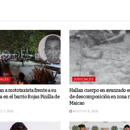
IALES
JUDICIALES
n a mototaxista frente a su
Hallan cuerpo en avanzado e
a en el barrio Rojas Pinilla de
de descomposición en zona r
Maicao
 7, 2026
AGOSTO 6, 2026