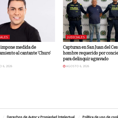
IALES
JUDICIALES
o impone medida de
Capturan en San Juan del Ces
miento al cantante ‘Churo’
hombre requerido por concie
para delinquir agravado
 6, 2026
AGOSTO 6, 2026
Derechos de Autor y Propiedad Intelectual
Política de uso de coo