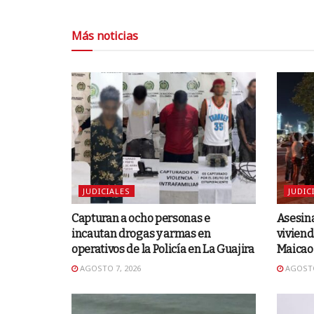
Más noticias
JUDICIALES
JUDIC
Capturan a ocho personas e
Asesina
incautan drogas y armas en
viviend
operativos de la Policía en La Guajira
Maicao
AGOSTO 7, 2026
AGOSTO