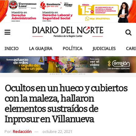
INICIO
LA GUAJIRA
POLÍTICA
JUDICIALES
CAR
ANUNCIO PUBLICITARIO
Ocultos en un hueco y cubiertos
con la maleza, hallaron
elementos sustraídos de
Inprosur en Villanueva
Por:
Redacción
octubre 22, 2021