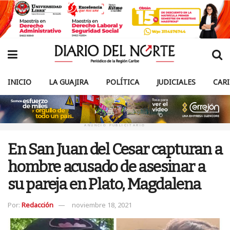
INICIO
LA GUAJIRA
POLÍTICA
JUDICIALES
CAR
ANUNCIO PUBLICITARIO
En San Juan del Cesar capturan a
hombre acusado de asesinar a
su pareja en Plato, Magdalena
Por:
Redacción
noviembre 18, 2021