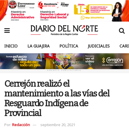
INICIO
LA GUAJIRA
POLÍTICA
JUDICIALES
CAR
ANUNCIO PUBLICITARIO
Cerrejón realizó el
mantenimiento a las vías del
Resguardo Indígena de
Provincial
Por:
Redacción
septiembre 20, 2021