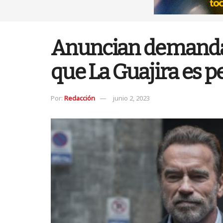
Anuncian demanda co
que La Guajira es p
Por:
Redacción
junio 2, 2023