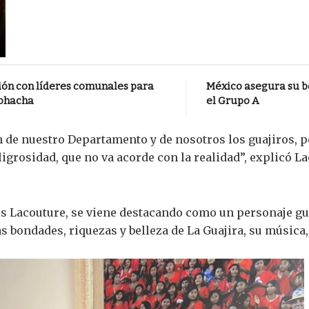
ión con líderes comunales para
México asegura su bo
iohacha
el Grupo A
n de nuestro Departamento y de nosotros los guajiros, pe
igrosidad, que no va acorde con la realidad”, explicó L
is Lacouture, se viene destacando como un personaje g
s bondades, riquezas y belleza de La Guajira, su música