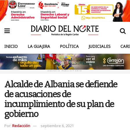
INICIO
LA GUAJIRA
POLÍTICA
JUDICIALES
CAR
ANUNCIO PUBLICITARIO
Alcalde de Albania se defiende
de acusaciones de
incumplimiento de su plan de
gobierno
Por:
Redacción
septiembre 6, 2021