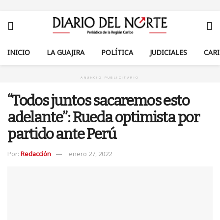
INICIO
LA GUAJIRA
POLÍTICA
JUDICIALES
CAR
ANUNCIO PUBLICITARIO
“Todos juntos sacaremos esto
adelante”: Rueda optimista por
partido ante Perú
Por:
Redacción
enero 27, 2022