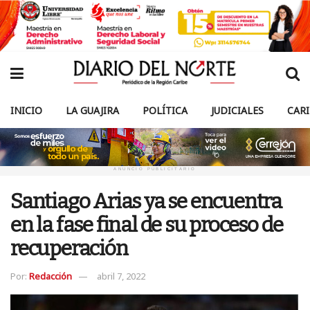
INICIO
LA GUAJIRA
POLÍTICA
JUDICIALES
CAR
ANUNCIO PUBLICITARIO
Santiago Arias ya se encuentra
en la fase final de su proceso de
recuperación
Por:
Redacción
abril 7, 2022