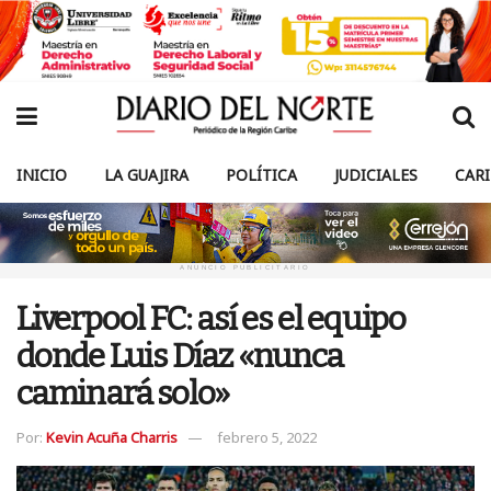
INICIO
LA GUAJIRA
POLÍTICA
JUDICIALES
CAR
ANUNCIO PUBLICITARIO
Liverpool FC: así es el equipo
donde Luis Díaz «nunca
caminará solo»
Por:
Kevin Acuña Charris
febrero 5, 2022