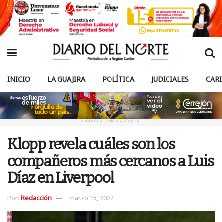
INICIO
LA GUAJIRA
POLÍTICA
JUDICIALES
CAR
ANUNCIO PUBLICITARIO
Klopp revela cuáles son los
compañeros más cercanos a Luis
Díaz en Liverpool
Por:
Redacción
marzo 15, 2022