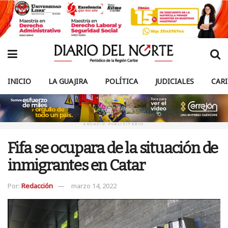
INICIO
LA GUAJIRA
POLÍTICA
JUDICIALES
CAR
ANUNCIO PUBLICITARIO
Fifa se ocupara de la situación de
inmigrantes en Catar
Por:
Redacción
marzo 14, 2022