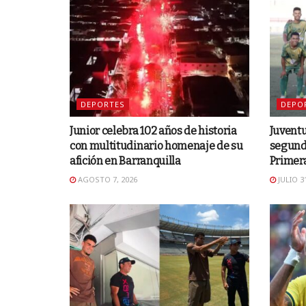
DEPORTES
DEPO
Junior celebra 102 años de historia
Juventu
con multitudinario homenaje de su
segunda
afición en Barranquilla
Primer
AGOSTO 7, 2026
JULIO 31