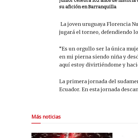
Junior celebra 102 años de histori
su afición en Barranquilla
La joven uruguaya Florencia Nuñ
jugará el torneo, defendiendo l
“Es un orgullo ser la única muj
en mi pierna siendo niña y des
aquí estoy divirtiéndome y haci
La primera jornada del sudamer
Ecuador. En esta jornada descan
Más noticias