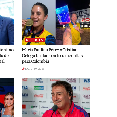
DEPORTES
nfantino
María Paulina Pérez y Cristian
to de
Ortega brillan con tres medallas
ial
para Colombia
JULIO 30, 2026