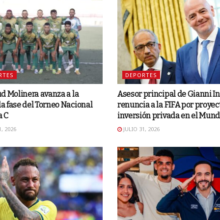
RTES
DEPORTES
d Molinera avanza a la
Asesor principal de Gianni I
 fase del Torneo Nacional
renuncia a la FIFA por proyec
a C
inversión privada en el Mund
, 2026
JULIO 31, 2026