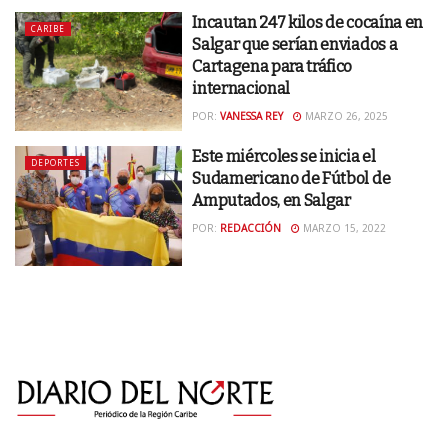
Incautan 247 kilos de cocaína en
CARIBE
Salgar que serían enviados a
Cartagena para tráfico
internacional
POR:
VANESSA REY
MARZO 26, 2025
Este miércoles se inicia el
DEPORTES
Sudamericano de Fútbol de
Amputados, en Salgar
POR:
REDACCIÓN
MARZO 15, 2022