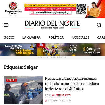
INICIO
LA GUAJIRA
POLÍTICA
JUDICIALES
CAR
ANUNCIO PUBLICITARIO
Etiqueta:
Salgar
Rescatan a tres costarricenses,
CARIBE
incluido un menor, tras quedar a
la deriva en el Atlántico
POR:
VALENTINA RÍOS
DICIEMBRE 17, 2025