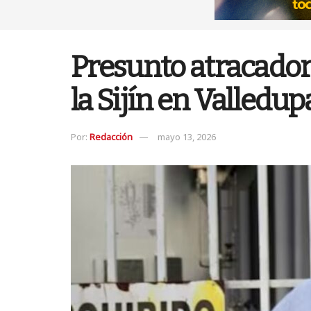
Presunto atracador
la Sijín en Valled
Por:
Redacción
mayo 13, 2026