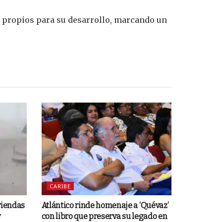
s propios para su desarrollo, marcando un
CARIBE
viendas
Atlántico rinde homenaje a ‘Quévaz’
y
con libro que preserva su legado en