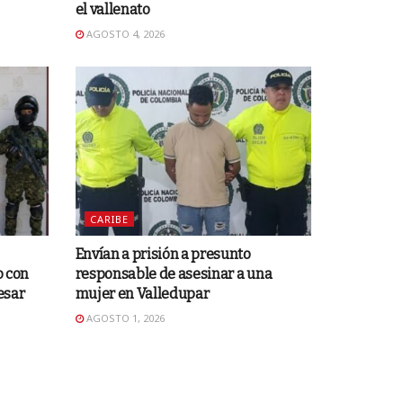
el vallenato
AGOSTO 4, 2026
CARIBE
Envían a prisión a presunto
o con
responsable de asesinar a una
esar
mujer en Valledupar
AGOSTO 1, 2026