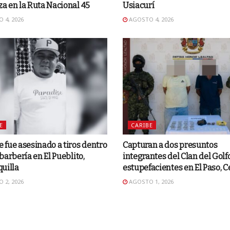
 en la Ruta Nacional 45
Usiacurí
 4, 2026
AGOSTO 4, 2026
E
CARIBE
fue asesinado a tiros dentro
Capturan a dos presuntos
barbería en El Pueblito,
integrantes del Clan del Golf
uilla
estupefacientes en El Paso, C
 2, 2026
AGOSTO 1, 2026