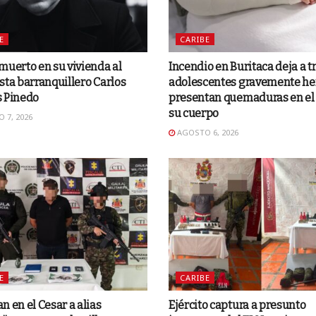
E
CARIBE
muerto en su vivienda al
Incendio en Buritaca deja a t
sta barranquillero Carlos
adolescentes gravemente he
s Pinedo
presentan quemaduras en el
su cuerpo
 7, 2026
AGOSTO 6, 2026
E
CARIBE
n en el Cesar a alias
Ejército captura a presunto