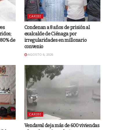
CARIBE
res
Condenan a 8 años de prisión al
ridos;
exalcalde de Ciénaga por
 80% de
irregularidades en millonario
convenio
AGOSTO 6, 2026
CARIBE
Vendaval deja más de 600 viviendas