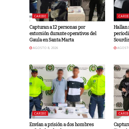
CARIBE
CARIB
Capturan a 12 personas por
Hallan 
extorsión durante operativos del
periodi
Gaula en Santa Marta
Sourdi
AGOSTO 8, 2026
AGOSTO
CARIBE
CARIB
Envían a prisión a dos hombres
Captura