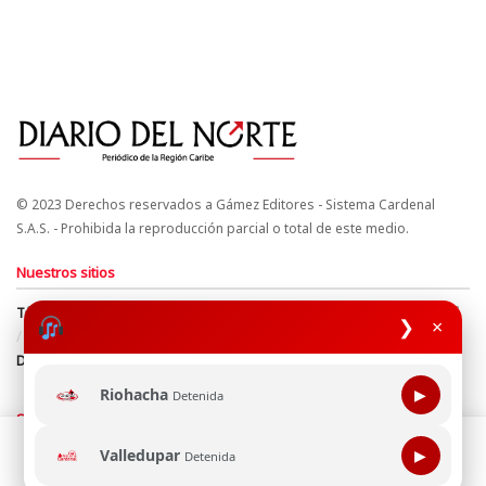
© 2023 Derechos reservados a Gámez Editores - Sistema Cardenal
S.A.S. - Prohibida la reproducción parcial o total de este medio.
Nuestros sitios
Términos y Condiciones
Derechos de Autor y Propiedad Intelectual
❯
×
Política de uso de cookies
Política de Tratamiento de Datos
Directrices Editoriales
Riohacha
▶
Detenida
Síguenos
Esta página web usa cookie para mejorar tu experiencia de
Valledupar
▶
Detenida
navegación, al continuar aceptas nuestra política de uso de