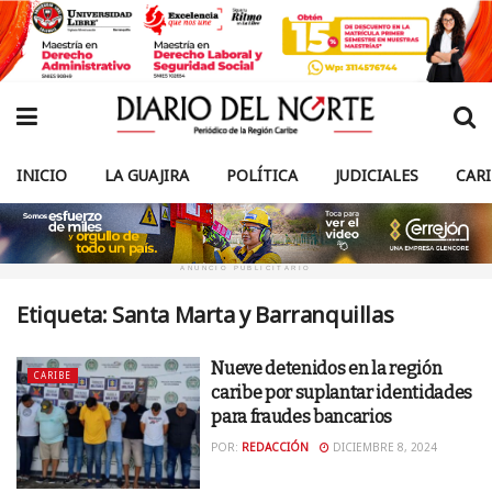
INICIO
LA GUAJIRA
POLÍTICA
JUDICIALES
CAR
ANUNCIO PUBLICITARIO
Etiqueta:
Santa Marta y Barranquillas
Nueve detenidos en la región
CARIBE
caribe por suplantar identidades
para fraudes bancarios
POR:
REDACCIÓN
DICIEMBRE 8, 2024