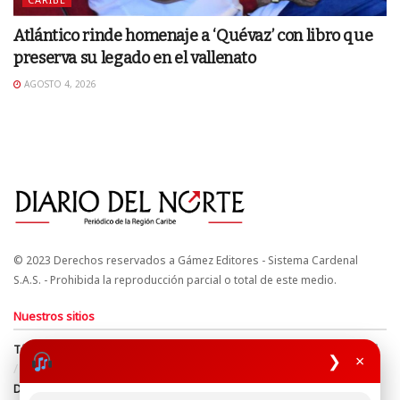
Atlántico rinde homenaje a ‘Quévaz’ con libro que
preserva su legado en el vallenato
AGOSTO 4, 2026
© 2023 Derechos reservados a Gámez Editores - Sistema Cardenal
S.A.S. - Prohibida la reproducción parcial o total de este medio.
Nuestros sitios
Términos y Condiciones
Derechos de Autor y Propiedad Intelectual
❯
×
Política de uso de cookies
Política de Tratamiento de Datos
Directrices Editoriales