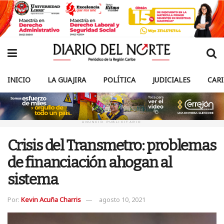
INICIO
LA GUAJIRA
POLÍTICA
JUDICIALES
CAR
ANUNCIO PUBLICITARIO
Crisis del Transmetro: problemas
de financiación ahogan al
sistema
Por:
Kevin Acuña Charris
agosto 10, 2021