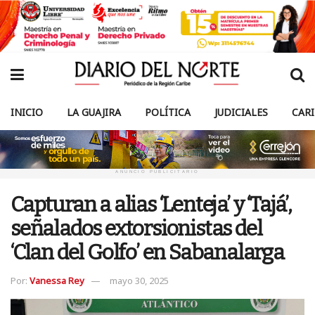
INICIO
LA GUAJIRA
POLÍTICA
JUDICIALES
CAR
ANUNCIO PUBLICITARIO
Capturan a alias ‘Lenteja’ y ‘Tajá’,
señalados extorsionistas del
‘Clan del Golfo’ en Sabanalarga
Por:
Vanessa Rey
mayo 30, 2025