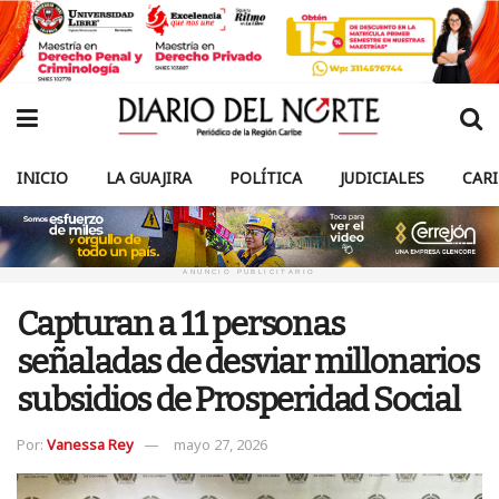
INICIO
LA GUAJIRA
POLÍTICA
JUDICIALES
CAR
ANUNCIO PUBLICITARIO
Capturan a 11 personas
señaladas de desviar millonarios
subsidios de Prosperidad Social
Por:
Vanessa Rey
mayo 27, 2026