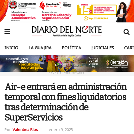
INICIO
LA GUAJIRA
POLÍTICA
JUDICIALES
CAR
ANUNCIO PUBLICITARIO
Air-e entrará en administración
temporal con fines liquidatorios
tras determinación de
SuperServicios
Por:
Valentina Ríos
enero 9, 2025