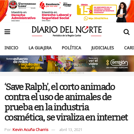
INICIO
LA GUAJIRA
POLÍTICA
JUDICIALES
CAR
ANUNCIO PUBLICITARIO
‘Save Ralph’, el corto animado
contra el uso de animales de
prueba en la industria
cosmética, se viraliza en internet
Por:
Kevin Acuña Charris
abril 13, 2021