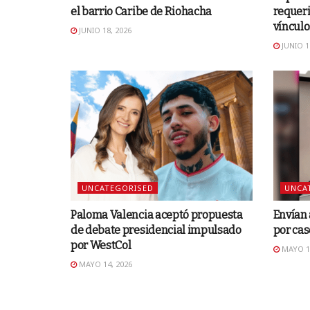
el barrio Caribe de Riohacha
requer
vínculo
JUNIO 18, 2026
JUNIO 1
UNCATEGORISED
UNCA
Paloma Valencia aceptó propuesta
Envían 
de debate presidencial impulsado
por cas
por WestCol
MAYO 14
MAYO 14, 2026