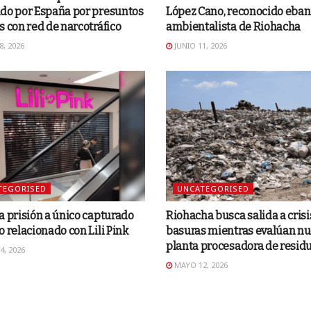
ido por España por presuntos
López Cano, reconocido ebani
s con red de narcotráfico
ambientalista de Riohacha
8, 2026
JUNIO 11, 2026
TEGORISED
UNCATEGORISED
a prisión a único capturado
Riohacha busca salida a crisi
o relacionado con Lili Pink
basuras mientras evalúan n
planta procesadora de resid
, 2026
MAYO 12, 2026