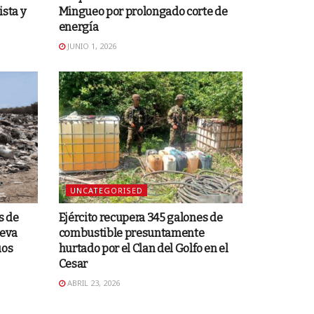
sta y
Mingueo por prolongado corte de
energía
JUNIO 1, 2026
UNCATEGORISED
s de
Ejército recupera 345 galones de
ueva
combustible presuntamente
uos
hurtado por el Clan del Golfo en el
Cesar
ABRIL 23, 2026