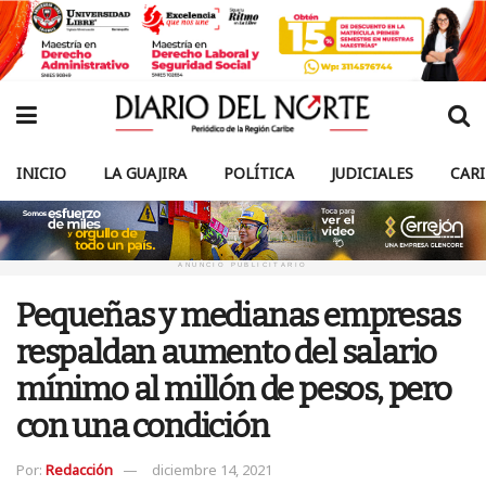
INICIO
LA GUAJIRA
POLÍTICA
JUDICIALES
CAR
ANUNCIO PUBLICITARIO
Pequeñas y medianas empresas
respaldan aumento del salario
mínimo al millón de pesos, pero
con una condición
Por:
Redacción
diciembre 14, 2021