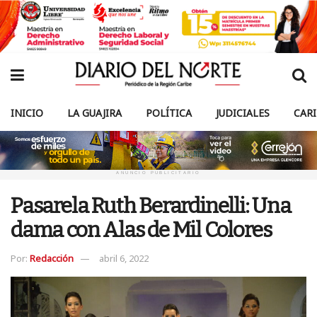
INICIO
LA GUAJIRA
POLÍTICA
JUDICIALES
CAR
ANUNCIO PUBLICITARIO
Pasarela Ruth Berardinelli: Una
dama con Alas de Mil Colores
Por:
Redacción
abril 6, 2022