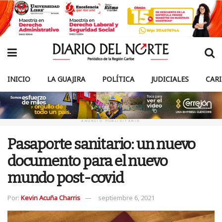
INICIO
LA GUAJIRA
POLÍTICA
JUDICIALES
CAR
ANUNCIO PUBLICITARIO
Pasaporte sanitario: un nuevo
documento para el nuevo
mundo post-covid
Por:
Kevin Acuña Charris
septiembre 6, 2021