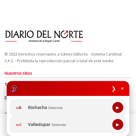
© 2023 Derechos reservados a Gámez Editores - Sistema Cardenal
S.A.S. - Prohibida la reproducción parcial o total de este medio.
Nuestros sitios
Términos y Condiciones
Derechos de Autor y Propiedad Intelectual
❯
×
Política de uso de cookies
Política de Tratamiento de Datos
Directrices Editoriales
Riohacha
▶
Detenida
Síguenos
Esta página web usa cookie para mejorar tu experiencia de
Valledupar
▶
Detenida
navegación, al continuar aceptas nuestra política de uso de
cookie.
Consultala aquí
¡Aceptar!