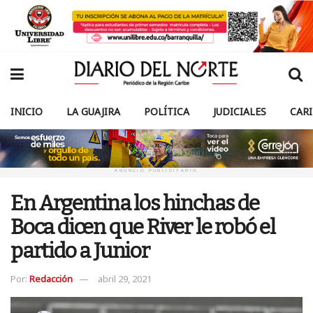
INICIO
LA GUAJIRA
POLÍTICA
JUDICIALES
CAR
ANUNCIO PUBLICITARIO
En Argentina los hinchas de
Boca dicen que River le robó el
partido a Junior
Por:
Redacción
abril 29, 2021