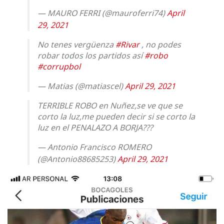
— MAURO FERRI (@mauroferri74)
April
29, 2021
No tenes vergüenza
#Rivar
, no podes
robar todos los partidos así
#robo
#corrupbol
— Matias (@matiascel)
April 29, 2021
TERRIBLE ROBO en Nuñez,se ve que se
corto la luz,me pueden decir si se corto la
luz en el PENALAZO A BORJA???
— Antonio Francisco ROMERO
(@Antonio88685253)
April 29, 2021