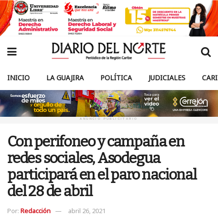
INICIO
LA GUAJIRA
POLÍTICA
JUDICIALES
CAR
ANUNCIO PUBLICITARIO
Con perifoneo y campaña en
redes sociales, Asodegua
participará en el paro nacional
del 28 de abril
Por:
Redacción
abril 26, 2021