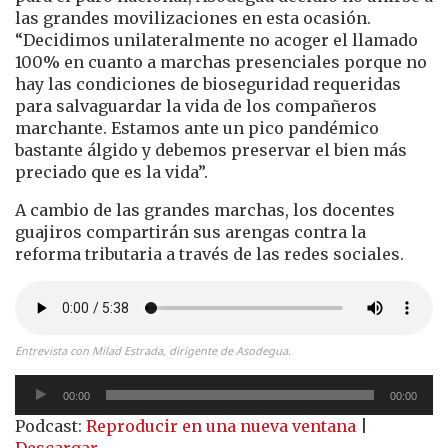
las grandes movilizaciones en esta ocasión.
“Decidimos unilateralmente no acoger el llamado
100% en cuanto a marchas presenciales porque no
hay las condiciones de bioseguridad requeridas
para salvaguardar la vida de los compañeros
marchante. Estamos ante un pico pandémico
bastante álgido y debemos preservar el bien más
preciado que es la vida”.
A cambio de las grandes marchas, los docentes
guajiros compartirán sus arengas contra la
reforma tributaria a través de las redes sociales.
Entrevista con Milad Estrada, dirigente de Asodegua.
Reproductor
00:00
00:00
de
Podcast:
Reproducir en una nueva ventana
|
audio
Descargar