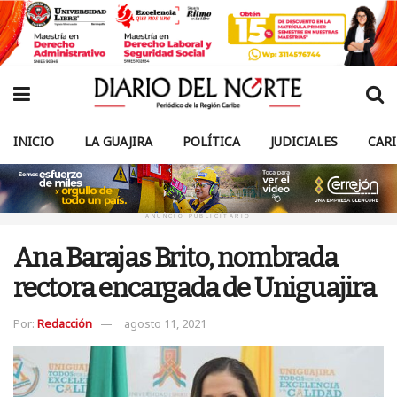
INICIO
LA GUAJIRA
POLÍTICA
JUDICIALES
CAR
ANUNCIO PUBLICITARIO
Ana Barajas Brito, nombrada
rectora encargada de Uniguajira
Por:
Redacción
agosto 11, 2021