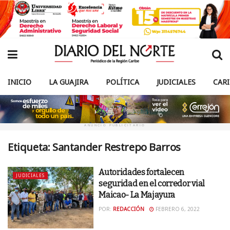
INICIO
LA GUAJIRA
POLÍTICA
JUDICIALES
CAR
ANUNCIO PUBLICITARIO
Etiqueta:
Santander Restrepo Barros
Autoridades fortalecen
JUDICIALES
seguridad en el corredor vial
Maicao- La Majayura
POR:
REDACCIÓN
FEBRERO 6, 2022