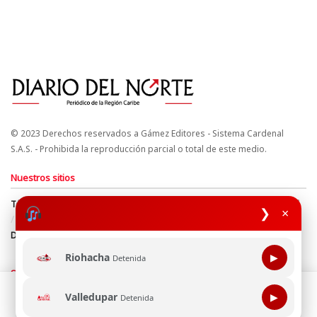
© 2023 Derechos reservados a Gámez Editores - Sistema Cardenal
S.A.S. - Prohibida la reproducción parcial o total de este medio.
Nuestros sitios
Términos y Condiciones
Derechos de Autor y Propiedad Intelectual
❯
×
Política de uso de cookies
Política de Tratamiento de Datos
Directrices Editoriales
Riohacha
▶
Detenida
Síguenos
Esta página web usa cookie para mejorar tu experiencia de
Valledupar
▶
Detenida
navegación, al continuar aceptas nuestra política de uso de