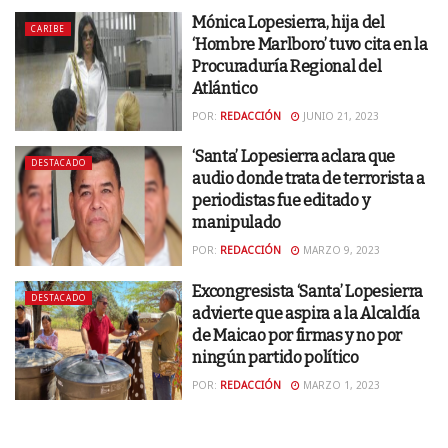
Mónica Lopesierra, hija del
CARIBE
‘Hombre Marlboro’ tuvo cita en la
Procuraduría Regional del
Atlántico
POR:
REDACCIÓN
JUNIO 21, 2023
‘Santa’ Lopesierra aclara que
DESTACADO
audio donde trata de terrorista a
periodistas fue editado y
manipulado
POR:
REDACCIÓN
MARZO 9, 2023
Excongresista ‘Santa’ Lopesierra
DESTACADO
advierte que aspira a la Alcaldía
de Maicao por firmas y no por
ningún partido político
POR:
REDACCIÓN
MARZO 1, 2023