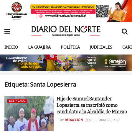
INICIO
LA GUAJIRA
POLÍTICA
JUDICIALES
CAR
ANUNCIO PUBLICITARIO
Etiqueta:
Santa Lopesierra
Hijo de Samuel Santander
DESTACADO
Lopesierra se inscribió como
candidato a la Alcaldía de Maicao
POR:
REDACCIÓN
SEPTIEMBRE 29, 2023