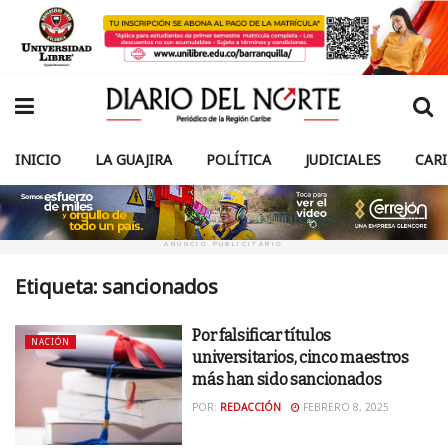
INICIO
LA GUAJIRA
POLÍTICA
JUDICIALES
CAR
ANUNCIO PUBLICITARIO
Etiqueta:
sancionados
Por falsificar títulos
NACIÓN
universitarios, cinco maestros
más han sido sancionados
POR:
REDACCIÓN
FEBRERO 8, 2025