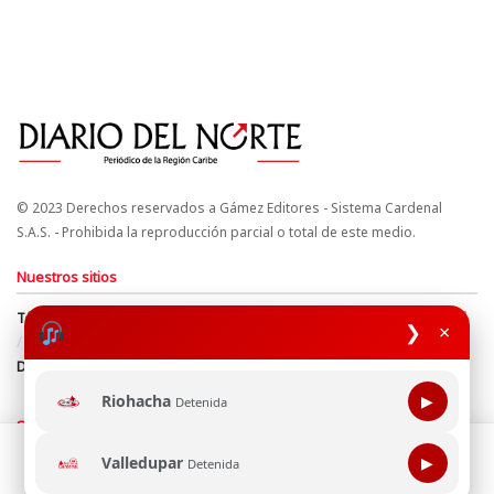
© 2023 Derechos reservados a Gámez Editores - Sistema Cardenal
S.A.S. - Prohibida la reproducción parcial o total de este medio.
Nuestros sitios
Términos y Condiciones
Derechos de Autor y Propiedad Intelectual
❯
×
Política de uso de cookies
Política de Tratamiento de Datos
Directrices Editoriales
Riohacha
▶
Detenida
Síguenos
Esta página web usa cookie para mejorar tu experiencia de
Valledupar
▶
Detenida
navegación, al continuar aceptas nuestra política de uso de