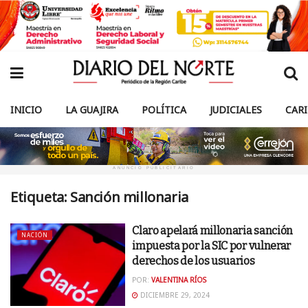
INICIO
LA GUAJIRA
POLÍTICA
JUDICIALES
CAR
ANUNCIO PUBLICITARIO
Etiqueta:
Sanción millonaria
Claro apelará millonaria sanción
NACIÓN
impuesta por la SIC por vulnerar
derechos de los usuarios
POR:
VALENTINA RÍOS
DICIEMBRE 29, 2024