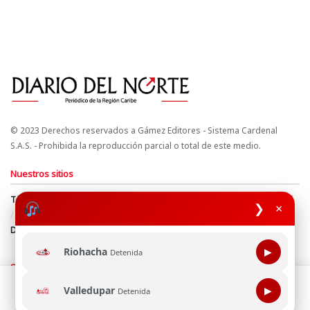
© 2023 Derechos reservados a Gámez Editores - Sistema Cardenal
S.A.S. - Prohibida la reproducción parcial o total de este medio.
Nuestros sitios
Términos y Condiciones
Derechos de Autor y Propiedad Intelectual
❯
×
Política de uso de cookies
Política de Tratamiento de Datos
Directrices Editoriales
Riohacha
▶
Detenida
Síguenos
Esta página web usa cookie para mejorar tu experiencia de
Valledupar
▶
Detenida
navegación, al continuar aceptas nuestra política de uso de