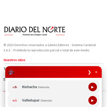
© 2023 Derechos reservados a Gámez Editores - Sistema Cardenal
S.A.S. - Prohibida la reproducción parcial o total de este medio.
Nuestros sitios
Términos y Condiciones
Derechos de Autor y Propiedad Intelectual
❯
×
Política de uso de cookies
Política de Tratamiento de Datos
Directrices Editoriales
Riohacha
▶
Detenida
Síguenos
Esta página web usa cookie para mejorar tu experiencia de
Valledupar
▶
Detenida
navegación, al continuar aceptas nuestra política de uso de