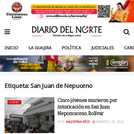
INICIO
LA GUAJIRA
POLÍTICA
JUDICIALES
CAR
ANUNCIO PUBLICITARIO
Etiqueta:
San Juan de Nepuceno
Cinco jóvenes murieron por
CARIBE
intoxicación en San Juan
Nepomuceno, Bolívar
POR:
VALENTINA RÍOS
FEBRERO 25, 2025