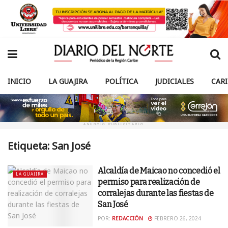
INICIO
LA GUAJIRA
POLÍTICA
JUDICIALES
CAR
ANUNCIO PUBLICITARIO
Etiqueta:
San José
Alcaldía de Maicao no concedió el
LA GUAJIRA
permiso para realización de
corralejas durante las fiestas de
San José
POR:
REDACCIÓN
FEBRERO 26, 2024