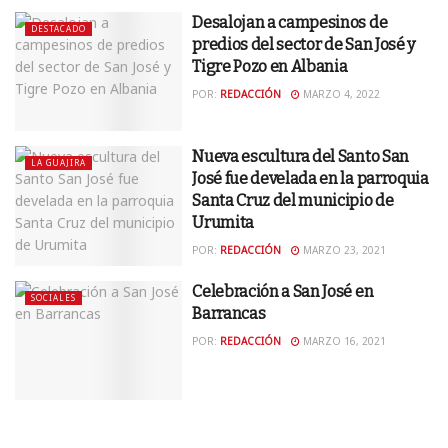
Desalojan a campesinos de
DESTACADO
predios del sector de San José y
Tigre Pozo en Albania
POR:
REDACCIÓN
MARZO 4, 2022
Nueva escultura del Santo San
LA GUAJIRA
José fue develada en la parroquia
Santa Cruz del municipio de
Urumita
POR:
REDACCIÓN
MARZO 23, 2021
Celebración a San José en
SOCIALES
Barrancas
POR:
REDACCIÓN
MARZO 16, 2021