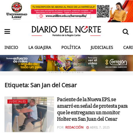
INICIO
LA GUAJIRA
POLÍTICA
JUDICIALES
CAR
ANUNCIO PUBLICITARIO
Etiqueta:
San Jan del Cesar
Paciente de la Nueva EPS, se
JUDICIALES
amarró en señal de protesta para
que le entregaran un monitor
Holter en San Juan del Cesar
POR:
REDACCIÓN
ABRIL 7, 2025