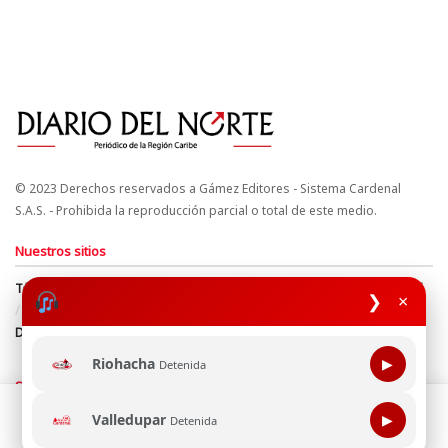
© 2023 Derechos reservados a Gámez Editores - Sistema Cardenal
S.A.S. - Prohibida la reproducción parcial o total de este medio.
Nuestros sitios
Términos y Condiciones
Derechos de Autor y Propiedad Intelectual
❯
×
Política de uso de cookies
Política de Tratamiento de Datos
Directrices Editoriales
Riohacha
▶
Detenida
Síguenos
Esta página web usa cookie para mejorar tu experiencia de
Valledupar
▶
Detenida
navegación, al continuar aceptas nuestra política de uso de