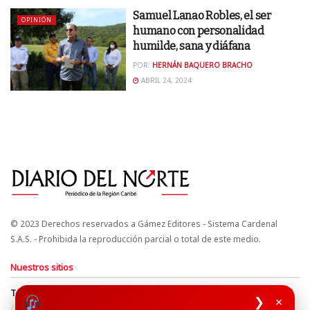
Samuel Lanao Robles, el ser
OPINIÓN
humano con personalidad
humilde, sana y diáfana
POR:
HERNÁN BAQUERO BRACHO
ABRIL 24, 2024
© 2023 Derechos reservados a Gámez Editores - Sistema Cardenal
S.A.S. - Prohibida la reproducción parcial o total de este medio.
Nuestros sitios
Términos y Condiciones
Derechos de Autor y Propiedad Intelectual
❯
×
Política de uso de cookies
Política de Tratamiento de Datos