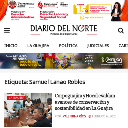
INICIO
LA GUAJIRA
POLÍTICA
JUDICIALES
CAR
ANUNCIO PUBLICITARIO
Etiqueta:
Samuel Lanao Robles
Corpoguajira y Hocol evalúan
LA GUAJIRA
avances de conservación y
sostenibilidad en La Guajira
POR:
VALENTINA RÍOS
FEBRERO 6, 2025