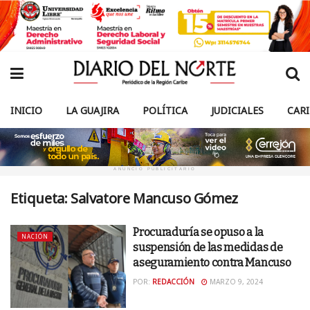
INICIO
LA GUAJIRA
POLÍTICA
JUDICIALES
CAR
ANUNCIO PUBLICITARIO
Etiqueta:
Salvatore Mancuso Gómez
Procuraduría se opuso a la
NACIÓN
suspensión de las medidas de
aseguramiento contra Mancuso
POR:
REDACCIÓN
MARZO 9, 2024