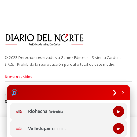
© 2023 Derechos reservados a Gámez Editores - Sistema Cardenal
S.A.S. - Prohibida la reproducción parcial o total de este medio.
Nuestros sitios
Términos y Condiciones
Derechos de Autor y Propiedad Intelectual
❯
×
Política de uso de cookies
Política de Tratamiento de Datos
Directrices Editoriales
Riohacha
▶
Detenida
Síguenos
Esta página web usa cookie para mejorar tu experiencia de
Valledupar
▶
Detenida
navegación, al continuar aceptas nuestra política de uso de