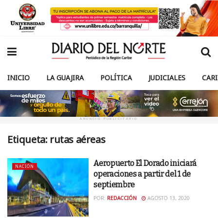
INICIO
LA GUAJIRA
POLÍTICA
JUDICIALES
CAR
ANUNCIO PUBLICITARIO
Etiqueta:
rutas aéreas
Aeropuerto El Dorado iniciará
NACIÓN
operaciones a partir del 1 de
septiembre
POR:
REDACCIÓN
AGOSTO 13, 2020