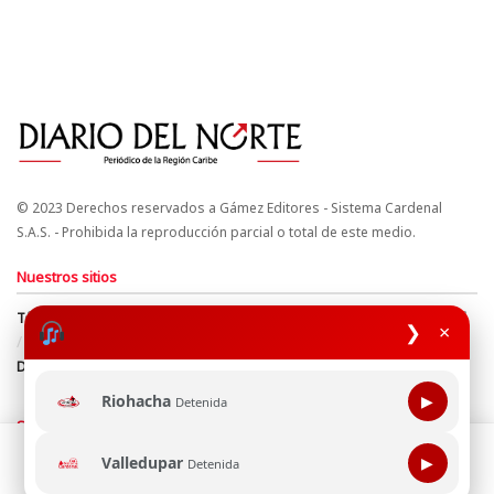
© 2023 Derechos reservados a Gámez Editores - Sistema Cardenal
S.A.S. - Prohibida la reproducción parcial o total de este medio.
Nuestros sitios
Términos y Condiciones
Derechos de Autor y Propiedad Intelectual
❯
×
Política de uso de cookies
Política de Tratamiento de Datos
Directrices Editoriales
Riohacha
▶
Detenida
Síguenos
Esta página web usa cookie para mejorar tu experiencia de
Valledupar
▶
Detenida
navegación, al continuar aceptas nuestra política de uso de