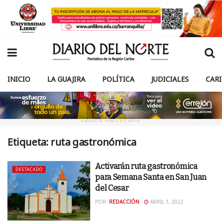
INICIO
LA GUAJIRA
POLÍTICA
JUDICIALES
CAR
ANUNCIO PUBLICITARIO
Etiqueta:
ruta gastronómica
Activarán ruta gastronómica
DESTACADO
para Semana Santa en San Juan
del Cesar
POR:
REDACCIÓN
ABRIL 1, 2022