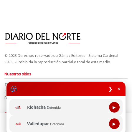
© 2023 Derechos reservados a Gámez Editores - Sistema Cardenal
S.A.S. - Prohibida la reproducción parcial o total de este medio.
Nuestros sitios
Términos y Condiciones
Derechos de Autor y Propiedad Intelectual
❯
×
Política de uso de cookies
Política de Tratamiento de Datos
Directrices Editoriales
Riohacha
▶
Detenida
Síguenos
Esta página web usa cookie para mejorar tu experiencia de
Valledupar
▶
Detenida
navegación, al continuar aceptas nuestra política de uso de