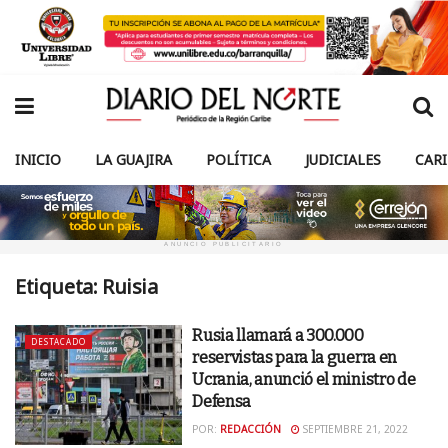
INICIO
LA GUAJIRA
POLÍTICA
JUDICIALES
CAR
ANUNCIO PUBLICITARIO
Etiqueta:
Ruisia
Rusia llamará a 300.000
DESTACADO
reservistas para la guerra en
Ucrania, anunció el ministro de
Defensa
POR:
REDACCIÓN
SEPTIEMBRE 21, 2022