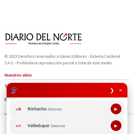
© 2023 Derechos reservados a Gámez Editores - Sistema Cardenal
S.A.S. - Prohibida la reproducción parcial o total de este medio.
Nuestros sitios
Términos y Condiciones
Derechos de Autor y Propiedad Intelectual
❯
×
Política de uso de cookies
Política de Tratamiento de Datos
Directrices Editoriales
Riohacha
▶
Detenida
Síguenos
Esta página web usa cookie para mejorar tu experiencia de
Valledupar
▶
Detenida
navegación, al continuar aceptas nuestra política de uso de