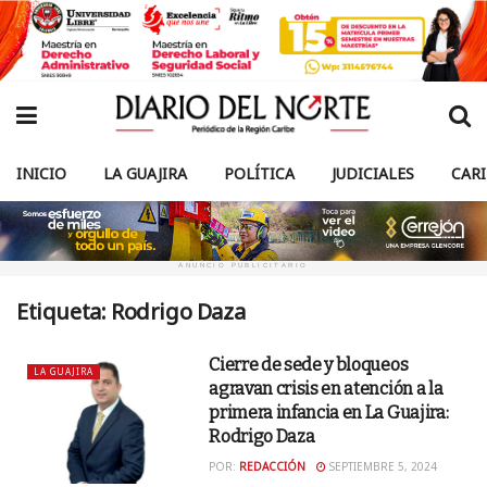
INICIO
LA GUAJIRA
POLÍTICA
JUDICIALES
CAR
ANUNCIO PUBLICITARIO
Etiqueta:
Rodrigo Daza
Cierre de sede y bloqueos
LA GUAJIRA
agravan crisis en atención a la
primera infancia en La Guajira:
Rodrigo Daza
POR:
REDACCIÓN
SEPTIEMBRE 5, 2024