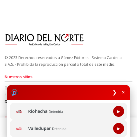
© 2023 Derechos reservados a Gámez Editores - Sistema Cardenal
S.A.S. - Prohibida la reproducción parcial o total de este medio.
Nuestros sitios
Términos y Condiciones
Derechos de Autor y Propiedad Intelectual
❯
×
Política de uso de cookies
Política de Tratamiento de Datos
Directrices Editoriales
Riohacha
▶
Detenida
Síguenos
Esta página web usa cookie para mejorar tu experiencia de
Valledupar
▶
Detenida
navegación, al continuar aceptas nuestra política de uso de