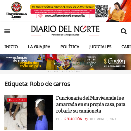
INICIO
LA GUAJIRA
POLÍTICA
JUDICIALES
CAR
ANUNCIO PUBLICITARIO
Etiqueta:
Robo de carros
Funcionaria del Minvivienda fue
JUDICIALES
amarrada en su propia casa, para
robarle su camioneta
POR:
REDACCIÓN
DICIEMBRE 9, 2021