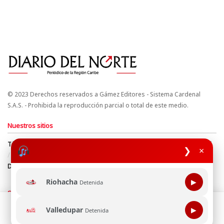
© 2023 Derechos reservados a Gámez Editores - Sistema Cardenal
S.A.S. - Prohibida la reproducción parcial o total de este medio.
Nuestros sitios
Términos y Condiciones
Derechos de Autor y Propiedad Intelectual
❯
×
Política de uso de cookies
Política de Tratamiento de Datos
Directrices Editoriales
Riohacha
▶
Detenida
Síguenos
Esta página web usa cookie para mejorar tu experiencia de
Valledupar
▶
Detenida
navegación, al continuar aceptas nuestra política de uso de