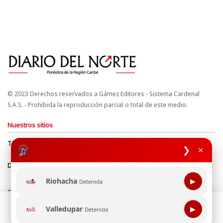
© 2023 Derechos reservados a Gámez Editores - Sistema Cardenal
S.A.S. - Prohibida la reproducción parcial o total de este medio.
Nuestros sitios
Términos y Condiciones
Derechos de Autor y Propiedad Intelectual
❯
×
Política de uso de cookies
Política de Tratamiento de Datos
Directrices Editoriales
Riohacha
▶
Detenida
Síguenos
Esta página web usa cookie para mejorar tu experiencia de
Valledupar
▶
Detenida
navegación, al continuar aceptas nuestra política de uso de